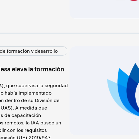
de formación y desarrollo
desa eleva la formación
A), que supervisa la seguridad
, no había implementado
n dentro de su División de
 (UAS). A medida que
s de capacitación
os remotos, la IAA buscó un
lir con los requisitos
omisión (UE) 2019/947.