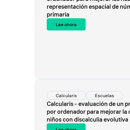
representación espacial de nú
primaria
Lee ahora
Calcularis
Escuelas
Calcularis - evaluación de un 
por ordenador para mejorar la
niños con discalculia evolutiva
Lee ahora